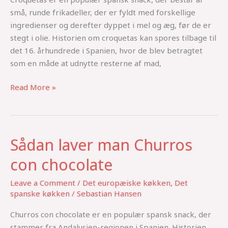
små, runde frikadeller, der er fyldt med forskellige
ingredienser og derefter dyppet i mel og æg, før de er
stegt i olie. Historien om croquetas kan spores tilbage til
det 16. århundrede i Spanien, hvor de blev betragtet
som en måde at udnytte resterne af mad,
Read More »
Sådan laver man Churros
Sådan
laver
con chocolate
man
Churros
Leave a Comment
/
Det europæiske køkken
,
Det
con
spanske køkken
/
Sebastian Hansen
chocolate
Churros con chocolate er en populær spansk snack, der
stammer fra Andalusien-regionen i Spanien. Historien