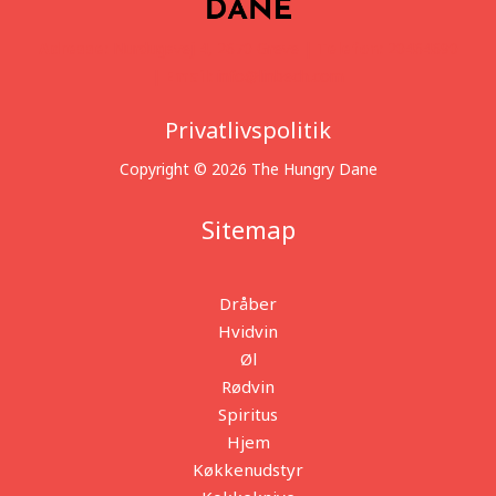
Adresse:
Nurdugsvej 4, 2670 Greve |
Telefon:
20464690
|
Email:
info@linbech.com
Privatlivspolitik
Copyright © 2026 The Hungry Dane
Sitemap
Dråber
Hvidvin
Øl
Rødvin
Spiritus
Hjem
Køkkenudstyr