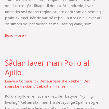
om churros går tilbage til det 16. århundrede, hvor
nomaderne i denne region brugte dem som en nem og
praktisk mad, når de var på rejse. Churros blev lavet af
en simpel dej bestående af mel, salt og vand, som
Read More »
Sådan laver man Pollo al
Sådan
laver
Ajillo
man
Pollo
Leave a Comment
/
Det europæiske køkken
,
Det
al
spanske køkken
/
Sebastian Hansen
Ajillo
Pollo al ajillo er en spansk ret, der betyder “kylling i
hvidløg”. Retten stammer fra det sydlige Spanien og er
blevet populær i hele landet og også i Latinamerika.