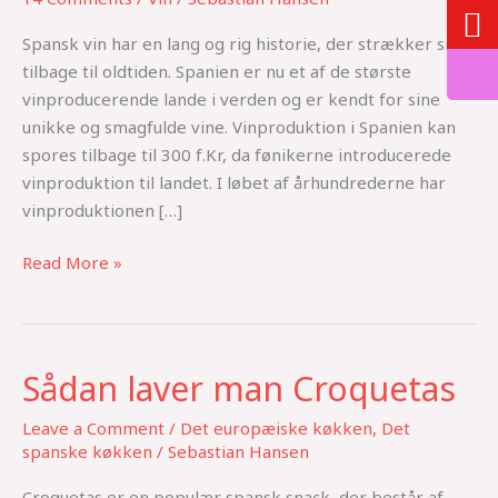
spansk
Spansk vin har en lang og rig historie, der strækker sig
vin
tilbage til oldtiden. Spanien er nu et af de største
vinproducerende lande i verden og er kendt for sine
unikke og smagfulde vine. Vinproduktion i Spanien kan
spores tilbage til 300 f.Kr, da fønikerne introducerede
vinproduktion til landet. I løbet af århundrederne har
vinproduktionen […]
Read More »
Sådan laver man Croquetas
Sådan
laver
Leave a Comment
/
Det europæiske køkken
,
Det
man
spanske køkken
/
Sebastian Hansen
Croquetas
Croquetas er en populær spansk snack, der består af