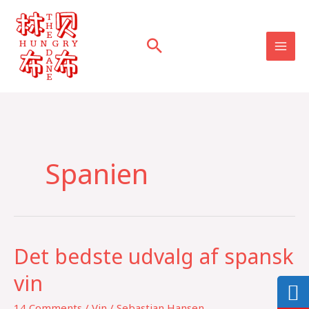
Skip
to
content
Spanien
Det bedste udvalg af spansk
Det
bedste
vin
udvalg
af
14 Comments
/
Vin
/
Sebastian Hansen