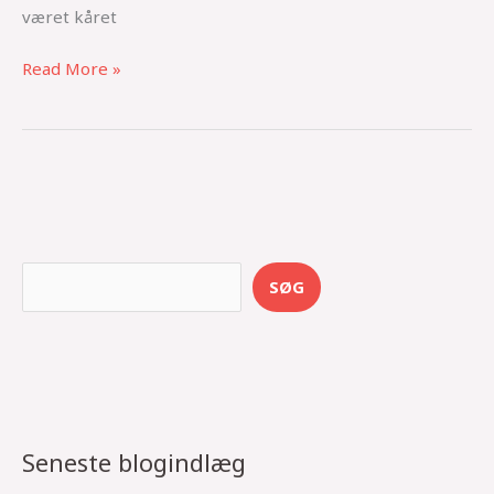
været kåret
Read More »
S
SØG
e
a
r
c
h
Seneste blogindlæg