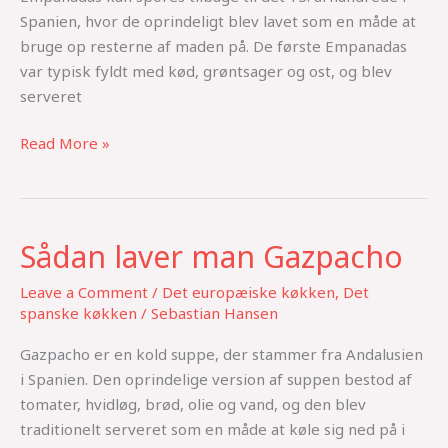
Spanien, hvor de oprindeligt blev lavet som en måde at
bruge op resterne af maden på. De første Empanadas
var typisk fyldt med kød, grøntsager og ost, og blev
serveret
Read More »
Sådan laver man Gazpacho
Sådan
laver
Leave a Comment
/
Det europæiske køkken
,
Det
man
spanske køkken
/
Sebastian Hansen
Gazpacho
Gazpacho er en kold suppe, der stammer fra Andalusien
i Spanien. Den oprindelige version af suppen bestod af
tomater, hvidløg, brød, olie og vand, og den blev
traditionelt serveret som en måde at køle sig ned på i