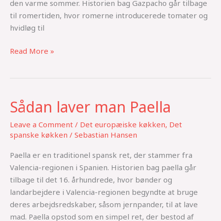
den varme sommer. Historien bag Gazpacho går tilbage
til romertiden, hvor romerne introducerede tomater og
hvidløg til
Read More »
Sådan laver man Paella
Sådan
laver
Leave a Comment
/
Det europæiske køkken
,
Det
man
spanske køkken
/
Sebastian Hansen
Paella
Paella er en traditionel spansk ret, der stammer fra
Valencia-regionen i Spanien. Historien bag paella går
tilbage til det 16. århundrede, hvor bønder og
landarbejdere i Valencia-regionen begyndte at bruge
deres arbejdsredskaber, såsom jernpander, til at lave
mad. Paella opstod som en simpel ret, der bestod af