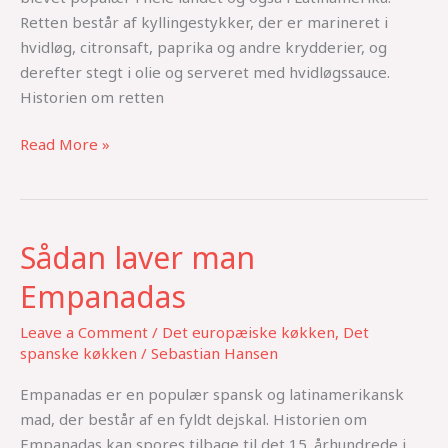
Retten består af kyllingestykker, der er marineret i
hvidløg, citronsaft, paprika og andre krydderier, og
derefter stegt i olie og serveret med hvidløgssauce.
Historien om retten
Read More »
Sådan laver man
Sådan
laver
Empanadas
man
Empanadas
Leave a Comment
/
Det europæiske køkken
,
Det
spanske køkken
/
Sebastian Hansen
Empanadas er en populær spansk og latinamerikansk
mad, der består af en fyldt dejskal. Historien om
Empanadas kan spores tilbage til det 15. århundrede i