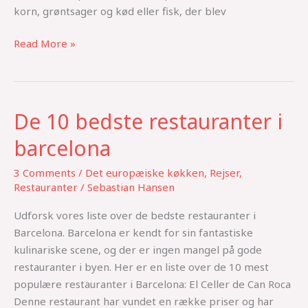
korn, grøntsager og kød eller fisk, der blev
Read More »
De 10 bedste restauranter i
De
10
barcelona
bedste
restauranter
3 Comments
/
Det europæiske køkken
,
Rejser
,
i
Restauranter
/
Sebastian Hansen
barcelona
Udforsk vores liste over de bedste restauranter i
Barcelona. Barcelona er kendt for sin fantastiske
kulinariske scene, og der er ingen mangel på gode
restauranter i byen. Her er en liste over de 10 mest
populære restauranter i Barcelona: El Celler de Can Roca
Denne restaurant har vundet en række priser og har