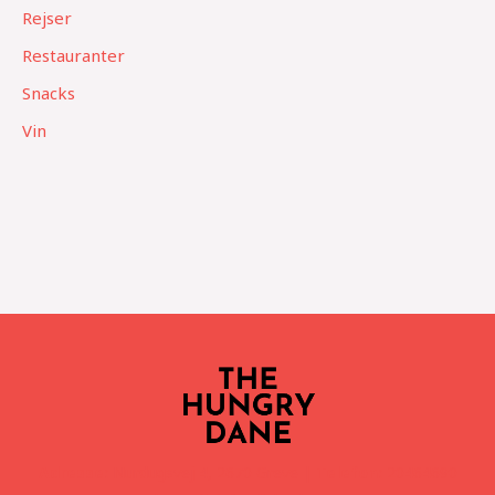
Rejser
Restauranter
Snacks
Vin
Adresse:
Nurdugsvej 4, 2670 Greve |
Telefon:
20464690