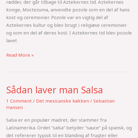
rødder, der går tilbage til Aztekernes tid. Aztekernes
konge, Moctezuma, anvendte pozole som en del af hans
kost og ceremonier. Pozole var en vigtig del af
Aztekernes kultur og blev brugt i religiøse ceremonier
og som en del af deres kost. I Aztekernes tid blev pozole
lavet
Read More »
Sådan laver man Salsa
Sådan
laver
1 Comment
/
Det mexicanske køkken
/
Sebastian
man
Hansen
Salsa
Salsa er en populær madret, der stammer fra
Latinamerika. Ordet “salsa” betyder “sauce” på spansk, og
det refererer typisk til en blanding af frugter eller