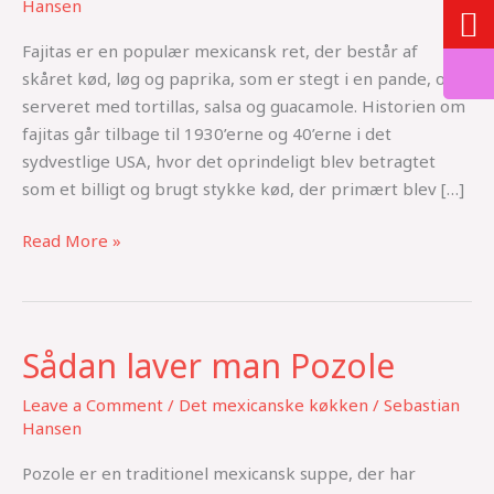
Hansen
Fajitas
Fajitas er en populær mexicansk ret, der består af
skåret kød, løg og paprika, som er stegt i en pande, og
serveret med tortillas, salsa og guacamole. Historien om
fajitas går tilbage til 1930’erne og 40’erne i det
sydvestlige USA, hvor det oprindeligt blev betragtet
som et billigt og brugt stykke kød, der primært blev […]
Read More »
Sådan laver man Pozole
Sådan
laver
Leave a Comment
/
Det mexicanske køkken
/
Sebastian
man
Hansen
Pozole
Pozole er en traditionel mexicansk suppe, der har