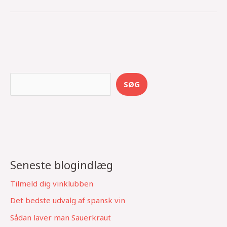
S
SØG
e
a
r
c
h
Seneste blogindlæg
Tilmeld dig vinklubben
Det bedste udvalg af spansk vin
Sådan laver man Sauerkraut