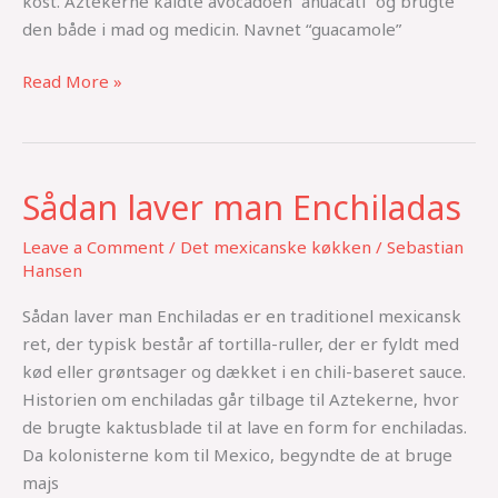
kost. Aztekerne kaldte avocadoen “ahuacatl” og brugte
den både i mad og medicin. Navnet “guacamole”
Read More »
Sådan laver man Enchiladas
Sådan
laver
Leave a Comment
/
Det mexicanske køkken
/
Sebastian
man
Hansen
Enchiladas
Sådan laver man Enchiladas er en traditionel mexicansk
ret, der typisk består af tortilla-ruller, der er fyldt med
kød eller grøntsager og dækket i en chili-baseret sauce.
Historien om enchiladas går tilbage til Aztekerne, hvor
de brugte kaktusblade til at lave en form for enchiladas.
Da kolonisterne kom til Mexico, begyndte de at bruge
majs