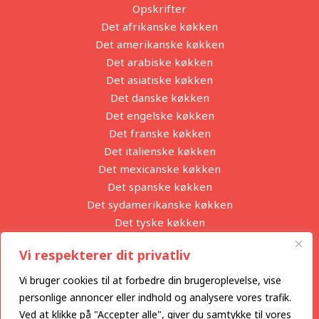
Opskrifter
Det afrikanske køkken
Det amerikanske køkken
Det arabiske køkken
Det asiatiske køkken
Det danske køkken
Det engelske køkken
Det franske køkken
Det italienske køkken
Det mexicanske køkken
Det spanske køkken
Det sydamerikanske køkken
Det tyske køkken
Partnere
Vi respekterer dit privatliv
Privatlivspolitik
Vi bruger cookies til at forbedre din brugeroplevelse, vise
Se alle blogindlæg
Archives
personlige annoncer eller indhold og analysere vores trafik.
Ved at klikke på "Accepter alle", giver du samtykke til vores