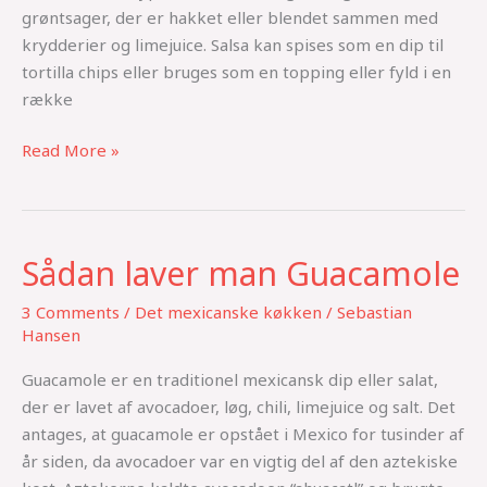
grøntsager, der er hakket eller blendet sammen med
krydderier og limejuice. Salsa kan spises som en dip til
tortilla chips eller bruges som en topping eller fyld i en
række
Read More »
Sådan laver man Guacamole
Sådan
laver
3 Comments
/
Det mexicanske køkken
/
Sebastian
man
Hansen
Guacamole
Guacamole er en traditionel mexicansk dip eller salat,
der er lavet af avocadoer, løg, chili, limejuice og salt. Det
antages, at guacamole er opstået i Mexico for tusinder af
år siden, da avocadoer var en vigtig del af den aztekiske