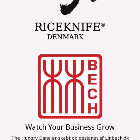
k
a
m
Watch Your Business Grow
The Hungry Dane er skabt og designet af Linbech.dk