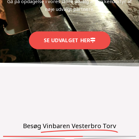
Gå på opdagelse i vores store udvalg af køkkenudstyr af
nøje udvalgt partnere.
SE UDVALGET HER
Besøg
Vinbaren Vesterbro Torv