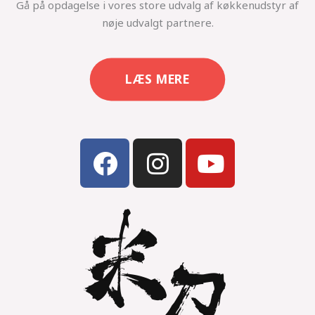
Gå på opdagelse i vores store udvalg af køkkenudstyr af
nøje udvalgt partnere.
LÆS MERE
F
I
Y
a
n
o
c
s
u
e
t
t
b
a
u
o
g
b
o
r
e