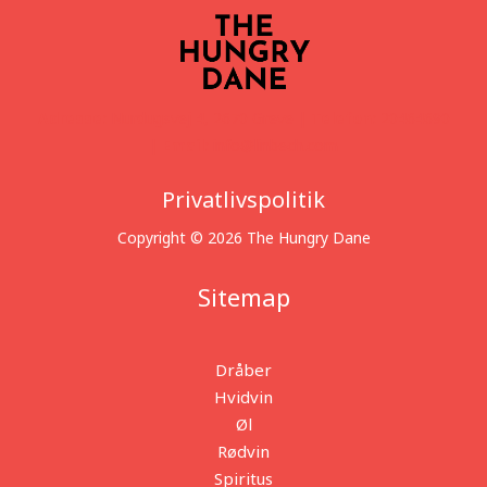
Adresse:
Nurdugsvej 4, 2670 Greve |
Telefon:
20464690
|
Email:
info@linbech.com
Privatlivspolitik
Copyright © 2026 The Hungry Dane
Sitemap
Dråber
Hvidvin
Øl
Rødvin
Spiritus