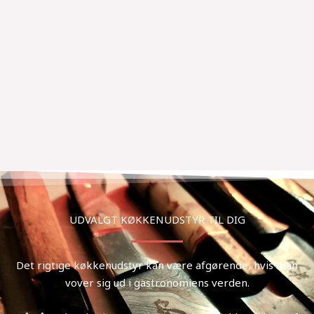
UDVALGT KØKKENUDSTYR TIL DIG
Det rigtige køkkenudstyr kan være afgørende, hvis man
vover sig ud i gastronomiens verden.