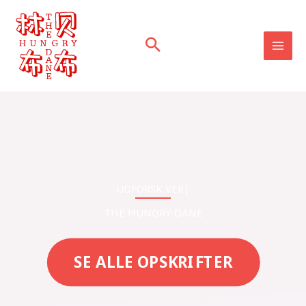
Skip
to
content
UDFOR
|
THE HUNGRY DANE
SE ALLE OPSKRIFTER