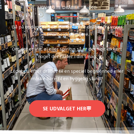
UDVALGTE DRÅBER TIL DIG
Gå på opdagelse i de mange lækre dråber fra vores
samarbejdspartnere.
Om det er vin, øl eller spiritus så er der helt sikkert
noget der falder i din smag.
Leder du efter dråber til en speciel begivenhed eller
måske bare til en hyggelig stund?
SE UDVALGET HER