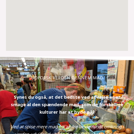
UDFORSK VERDEN GENNEM MAD​
Synes du også, at det bedste ved at rejse er at
smage al den spændende mad, som de forskellige
kulturer har at byde på?
Ved at spise mere mad fra andre lande rundt omkring i
verden udvider du både din madhorisont, og du er