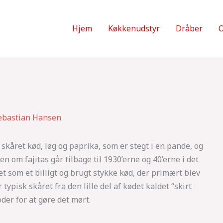
Hjem
Køkkenudstyr
Dråber
O
ebastian Hansen
 skåret kød, løg og paprika, som er stegt i en pande, og
en om fajitas går tilbage til 1930’erne og 40’erne i det
et som et billigt og brugt stykke kød, der primært blev
ypisk skåret fra den lille del af kødet kaldet “skirt
der for at gøre det mørt.