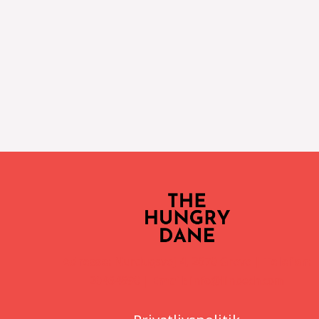
Adresse:
Nurdugsvej 4, 2670 Greve |
Telefon:
20464690 |
Email:
info@linbech.com