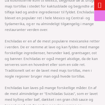
Da kolonisterne kom til Mexico, begyndte de at bruge
majs tortillas i stedet for kaktusblade og begyndte at
tilføje kød og andre ingredienser til fyldet. Enchiladas er
blevet en populær ret i hele Mexico og Central- og
Sydamerika, og er nu almindeligt tilgængelig i mange
restauranter verden over.
Enchiladas er en af de mest populære mexicanske retter
i verden. De er nemme at lave og kan fyldes med mange
forskellige ingredienser, herunder kød, grøntsager, ost
og bønner. Enchiladas er også meget alsidige, da de kan
serveres som en hovedret eller som en side ret.
Traditionelt set er de lavet med majs tortillas, men i
nogle regioner bruger man også hvede tortillas.
Enchiladas kan laves på mange forskellige måder. En af
de mest almindelige er “Enchiladas Suizas”, som er lavet
med kylling eller bøf, dækket i en grøn chili sauce og