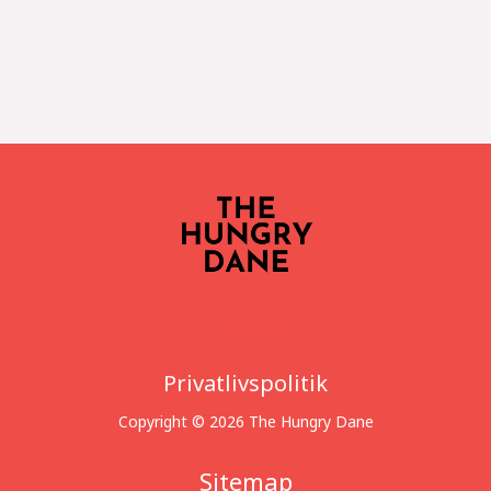
Adresse:
Nurdugsvej 4, 2670 Greve |
Telefon:
20464690
|
Email:
info@linbech.com
Privatlivspolitik
Copyright © 2026 The Hungry Dane
Sitemap