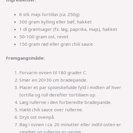
6 stk majs tortillas (ca. 250g)
300 gram kylling eller bøf, hakket
1 dl grøntsager (fx. løg, paprika, majs), hakket
50-100 gram ost, revet
150 gram rød eller grøn chili sauce
Fremgangsmåde:
Forvarm ovnen til 180 grader C.
Smør en 20×30 cm bradepande.
Placer et par spiseskefulde fyld i midten af hver
tortilla og rull derefter tortillaen op.
Læg rullerne i den forberedte bradepande.
Hæld chili sauce over rullerne.
Drys ost ovenpå.
Bag i ovnen i ca. 20 minutter eller indtil osten er
smeltet og rullerne er varme.