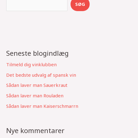
S
SØG
e
a
r
c
h
Seneste blogindlæg
Tilmeld dig vinklubben
Det bedste udvalg af spansk vin
Sådan laver man Sauerkraut
Sådan laver man Rouladen
Sådan laver man Kaiserschmarrn
Nye kommentarer