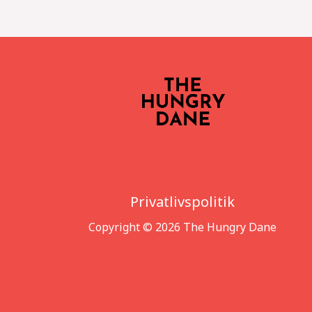
Adresse:
Nurdugsvej 4, 2670 Greve |
Telefon:
20464690 |
Email:
info@linbech.com
Privatlivspolitik
Copyright © 2026 The Hungry Dane