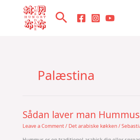
Skip
to
content
Palæstina
Sådan laver man Hummus
Sådan
laver
Leave a Comment
/
Det arabiske køkken
/
Sebast
man
Hummus
Hummus er en traditionel arabisk dip eller spread, 