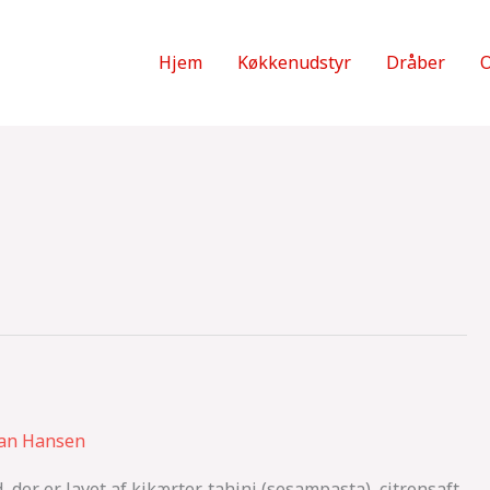
Hjem
Køkkenudstyr
Dråber
O
ian Hansen
der er lavet af kikærter, tahini (sesampasta), citronsaft,