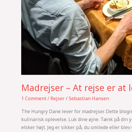
Madrejser – At rejse er at 
1 Comment
/
Rejser
/
Sebastian Hansen
The Hungry Dane lever for madrejser. Dette blogind
kulinarisk oplevelse. Luk dine øjne. Tænk på din yn
elsker højt. Jeg er sikker på, du smilede eller blev