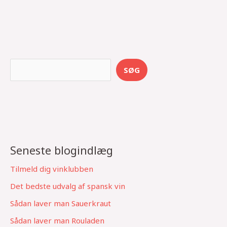
S
SØG
e
a
r
c
h
Seneste blogindlæg
Tilmeld dig vinklubben
Det bedste udvalg af spansk vin
Sådan laver man Sauerkraut
Sådan laver man Rouladen