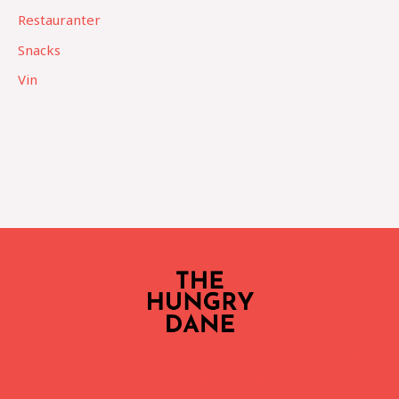
Restauranter
Snacks
Vin
Adresse:
Nurdugsvej 4, 2670 Greve |
Telefon:
20464690
|
Email:
info@linbech.com