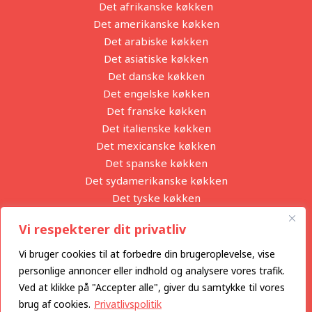
Det afrikanske køkken
Det amerikanske køkken
Det arabiske køkken
Det asiatiske køkken
Det danske køkken
Det engelske køkken
Det franske køkken
Det italienske køkken
Det mexicanske køkken
Det spanske køkken
Det sydamerikanske køkken
Det tyske køkken
Partnere
Vi respekterer dit privatliv
Privatlivspolitik
Vi bruger cookies til at forbedre din brugeroplevelse, vise
Se alle blogindlæg
Archives
personlige annoncer eller indhold og analysere vores trafik.
Ved at klikke på "Accepter alle", giver du samtykke til vores
brug af cookies.
Privatlivspolitik