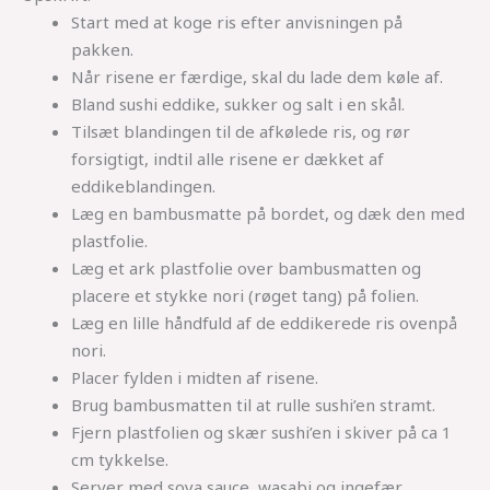
Start med at koge ris efter anvisningen på
pakken.
Når risene er færdige, skal du lade dem køle af.
Bland sushi eddike, sukker og salt i en skål.
Tilsæt blandingen til de afkølede ris, og rør
forsigtigt, indtil alle risene er dækket af
eddikeblandingen.
Læg en bambusmatte på bordet, og dæk den med
plastfolie.
Læg et ark plastfolie over bambusmatten og
placere et stykke nori (røget tang) på folien.
Læg en lille håndfuld af de eddikerede ris ovenpå
nori.
Placer fylden i midten af risene.
Brug bambusmatten til at rulle sushi’en stramt.
Fjern plastfolien og skær sushi’en i skiver på ca 1
cm tykkelse.
Server med soya sauce, wasabi og ingefær.