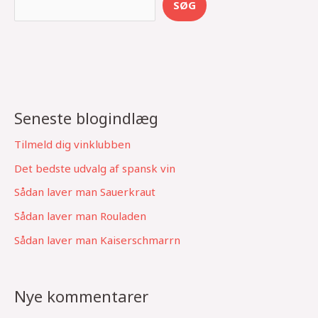
SØG
e
a
r
c
h
Seneste blogindlæg
Tilmeld dig vinklubben
Det bedste udvalg af spansk vin
Sådan laver man Sauerkraut
Sådan laver man Rouladen
Sådan laver man Kaiserschmarrn
Nye kommentarer