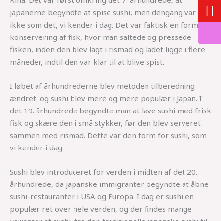
Kina. Det var først omkring det 7. århundrede, at
japanerne begyndte at spise sushi, men dengang var det
ikke som det, vi kender i dag. Det var faktisk en form for
konservering af fisk, hvor man saltede og pressede
fisken, inden den blev lagt i rismad og ladet ligge i flere
måneder, indtil den var klar til at blive spist.
I løbet af århundrederne blev metoden tilberedning
ændret, og sushi blev mere og mere populær i Japan. I
det 19. århundrede begyndte man at lave sushi med frisk
fisk og skære den i små stykker, før den blev serveret
sammen med rismad. Dette var den form for sushi, som
vi kender i dag.
Sushi blev introduceret for verden i midten af det 20.
århundrede, da japanske immigranter begyndte at åbne
sushi-restauranter i USA og Europa. I dag er sushi en
populær ret over hele verden, og der findes mange