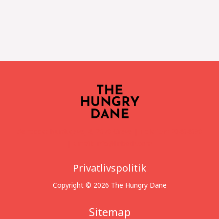
Adresse:
Nurdugsvej 4, 2670 Greve |
Telefon:
20464690
|
Email:
info@linbech.com
Privatlivspolitik
Copyright © 2026 The Hungry Dane
Sitemap