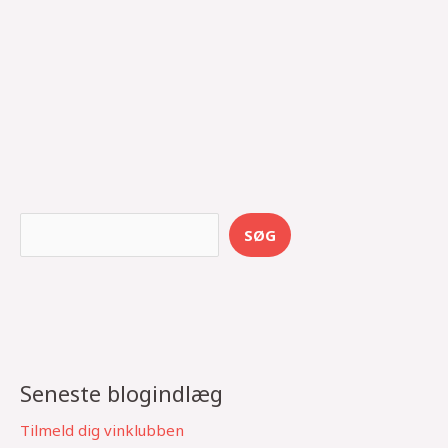
S
SØG
e
a
r
c
h
Seneste blogindlæg
Tilmeld dig vinklubben