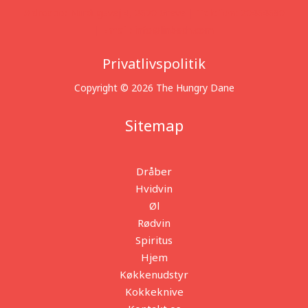
Adresse:
Nurdugsvej 4, 2670 Greve |
Telefon:
20464690
|
Email:
info@linbech.com
Privatlivspolitik
Copyright © 2026 The Hungry Dane
Sitemap
Dråber
Hvidvin
Øl
Rødvin
Spiritus
Hjem
Køkkenudstyr
Kokkeknive