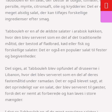
Tabbouleh er en salat, der består af bulgur, tomater, løg,
persille, mynte, citronsaft, olie og krydderier. Det er en
meget alsidig salat, der kan tilføjes forskellige
ingredienser efter smag.
Tabbouleh er en af de ældste salater i arabisk køkken,
hvor den blev serveret som en del af det traditionelle
måltid, der bestod af fladbrød, kød eller fisk og
forskellige salater. Det er også en populær salat til fester
og begivenheder.
Det siges, at Tabbouleh blev opfundet af druseerne i
Libanon, hvor det blev serveret som en del af deres
fastemåltid under ramadan. Det er også blevet sagt, at
det oprindeligt var en salat, der blev serveret til gæster,
fordi det er nemt at forberede og kan laves i store
mængder.
I dag er Tabbouleh en af de mest populære salater i