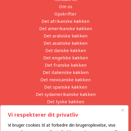
Om os
Opskrifter
Det afrikanske køkken
Det amerikanske køkken
Det arabiske køkken
Det asiatiske køkken
Det danske køkken
Det engelske køkken
Det franske køkken
Det italienske køkken
Det mexicanske køkken
Det spanske køkken
Det sydamerikanske køkken
Det tyske køkken
Partnere
Vi respekterer dit privatliv
Privatlivspolitik
Vi bruger cookies til at forbedre din brugeroplevelse, vise