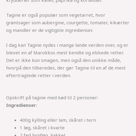
krydderier som kanel, paprika og koriander.
Tagine er også populær som vegetarret, hvor
grøntsager som aubergine, courgette, tomater, kikærter
og mandler er de vigtigste ingredienser.
I dag kan Tagine nydes i mange lande verden over, og er
blevet en af Marokkos mest kendte og elskede retter.
Det er ikke kun smagen, men også den unikke måde,
hvorpå den tilberedes, der gør Tagine til en af de mest
eftertragtede retter i verden.
Opskrift på tagine med kød til 2 personer:
Ingredienser:
400g kylling eller lam, skåret i tern
1 løg, skåret i kvarte
2 fed hvidløg, hakket