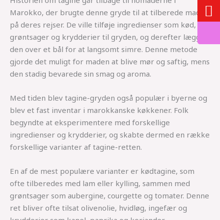
Historien om tagine går tilbage til nomaderne i
Marokko, der brugte denne gryde til at tilberede mad
på deres rejser. De ville tilføje ingredienser som kød,
grøntsager og krydderier til gryden, og derefter lægge
den over et bål for at langsomt simre. Denne metode
gjorde det muligt for maden at blive mør og saftig, mens
den stadig bevarede sin smag og aroma.
Med tiden blev tagine-gryden også populær i byerne og
blev et fast inventar i marokkanske køkkener. Folk
begyndte at eksperimentere med forskellige
ingredienser og krydderier, og skabte dermed en række
forskellige varianter af tagine-retten.
En af de mest populære varianter er kødtagine, som
ofte tilberedes med lam eller kylling, sammen med
grøntsager som aubergine, courgette og tomater. Denne
ret bliver ofte tilsat olivenolie, hvidløg, ingefær og