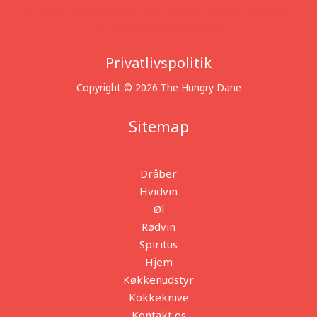
Adresse:
Nurdugsvej 4, 2670 Greve |
Telefon:
20464690
|
Email:
info@linbech.com
Privatlivspolitik
Copyright © 2026 The Hungry Dane
Sitemap
Dråber
Hvidvin
Øl
Rødvin
Spiritus
Hjem
Køkkenudstyr
Kokkeknive
Kontakt os