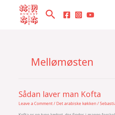
Skip
to
content
Mellømøsten
Sådan laver man Kofta
Sådan
laver
Leave a Comment
/
Det arabiske køkken
/
Sebast
man
Kofta
Kofta er en type kødret, der findes i mange forske