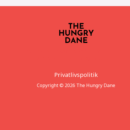
Adresse:
Nurdugsvej 4, 2670 Greve |
Telefon:
20464690 |
Email:
info@linbech.com
Privatlivspolitik
Copyright © 2026 The Hungry Dane