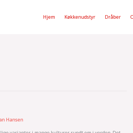
Hjem
Køkkenudstyr
Dråber
O
ian Hansen
llige varianter i mange kulturer rundt om i verden. Det